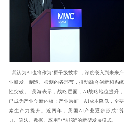
“
我认为
AI
也将作为
‘
原子级技术
’
，深度嵌入到未来产
业研发、制造、检测的各环节，推动融合创新和系统
性突破。
”
吴海表示，战略层面，
AI
战略地位提升，
已成为产业创新内核；产业层面，
AI
成本降低，全要
素生产力提升。近两年，我国
AI
产业逐步形成
“
算
力、算法、数据、应用
”+“
能源
”
的新型发展模式。