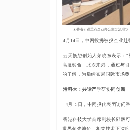
▲
香港引进重点企业办公室交流现场
4
月
14
日，中网投携被投企业赴
云天畅想创始人茅晓东表示：
“
高度契合。此次来港，通过与引
的了解，为后续布局国际市场奠
港科大：共话产学研协同创新
4
月
15
日，中网投代表团访问
香港科技大学首席副校长郭毅
世界领先地位，相关技术正深度